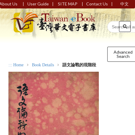
|
|
|
|
About Us
User Guide
SITE MAP
Contact Us
中文
Advanced
Search
:::
Home
Book Details
語文論戰的現階段