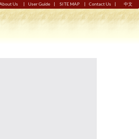
|
|
|
|
About Us
User Guide
SITE MAP
Contact Us
中文