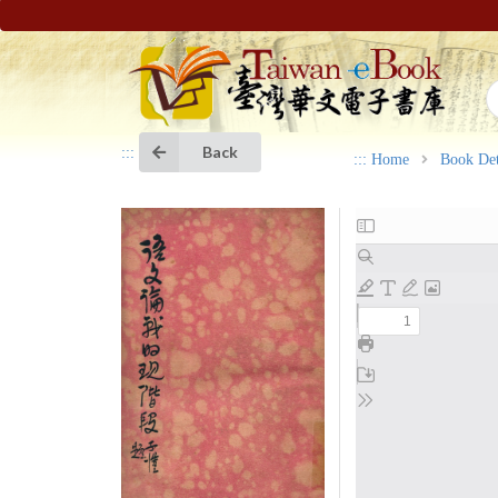
Back
:::
:::
Home
Book Det