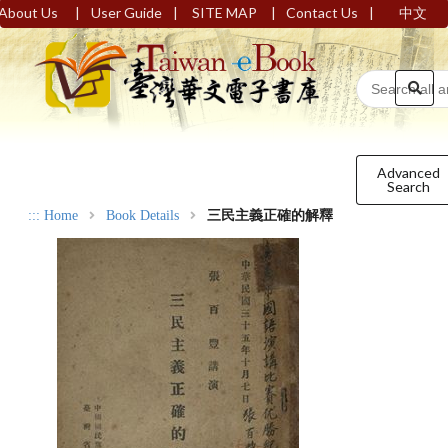
|
|
|
|
About Us
User Guide
SITE MAP
Contact Us
中文
Advanced
Search
:::
Home
Book Details
三民主義正確的解釋