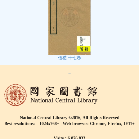
儀禮 十七卷
:::
National Central Library ©2016, All Rights Reserved
Best resolutions: 1024x768+ | Web browser: Chrome, Firefox, IE11+
Visits : 6,876,833