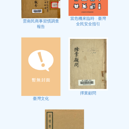
當危機來臨時 : 臺灣
雲南民商事習慣調查
全民安全指引
報告
擇業顧問
臺灣文化