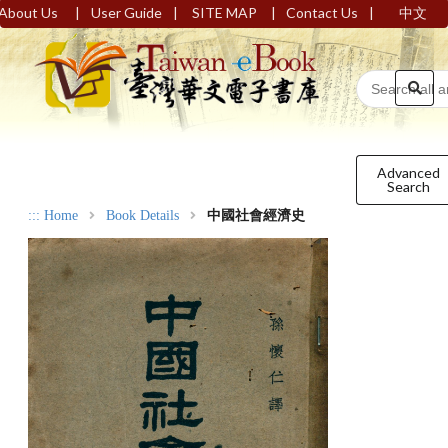
|
|
|
|
About Us
User Guide
SITE MAP
Contact Us
中文
Advanced
Search
:::
Home
Book Details
中國社會經濟史