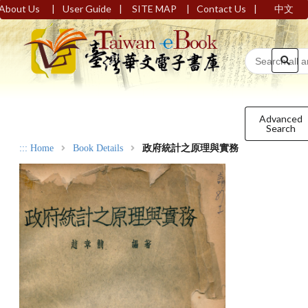
|
|
|
|
About Us
User Guide
SITE MAP
Contact Us
中文
Advanced
Search
:::
Home
Book Details
政府統計之原理與實務