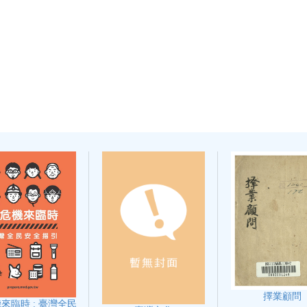
擇業顧問
來臨時 : 臺灣全民