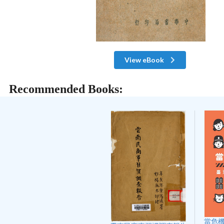
View eBook
Recommended Books:
當危機