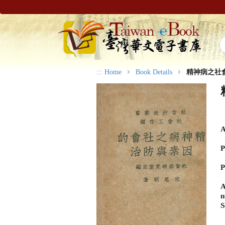
:::
Home
Book Details
精神病之社
A
P
P
A
n
S