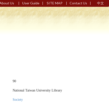
|
|
|
|
About Us
User Guide
SITE MAP
Contact Us
中文
90
National Taiwan University Library
Society