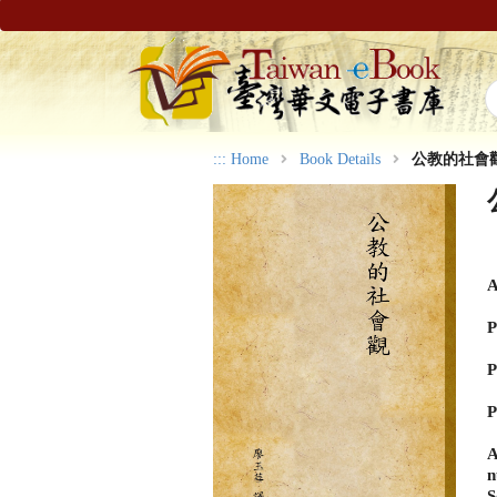
:::
Home
Book Details
公教的社會
A
P
P
P
A
n
S