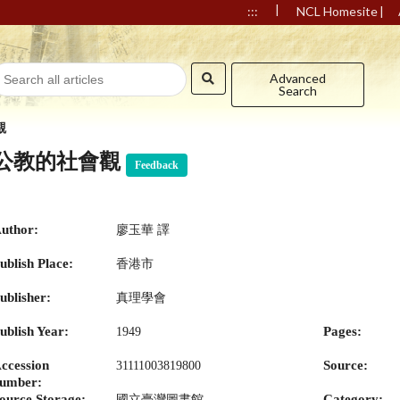
|
|
:::
NCL Homesite
Advanced
Search
觀
公教的社會觀
Feedback
uthor:
廖玉華 譯
ublish Place:
香港市
ublisher:
真理學會
ublish Year:
Pages:
1949
ccession
Source:
31111003819800
umber:
ource Storage:
Category:
國立臺灣圖書館