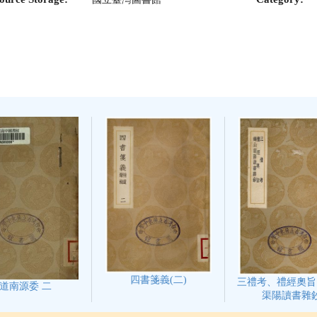
四書箋義(二)
三禮考、禮經奧旨
道南源委 二
渠陽讀書雜