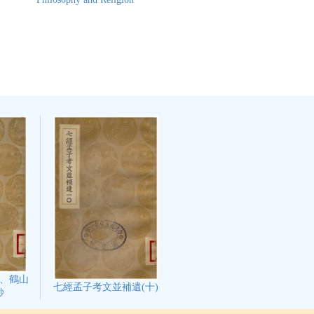
、鶴山
七經孟子考文並補遺(十)
鈔