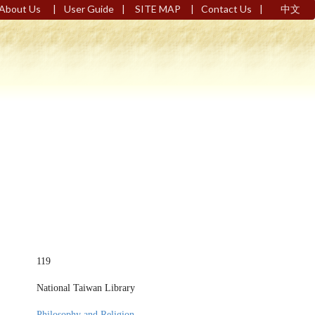
|
|
|
|
About Us
User Guide
SITE MAP
Contact Us
中文
119
National Taiwan Library
Philosophy and Religion