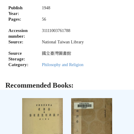
Publish
1948
Year:
Pages:
56
Accession
31111003761788
number:
Source:
National Taiwan Library
Source
國立臺灣圖書館
Storage:
Category:
Philosophy and Religion
Recommended Books: