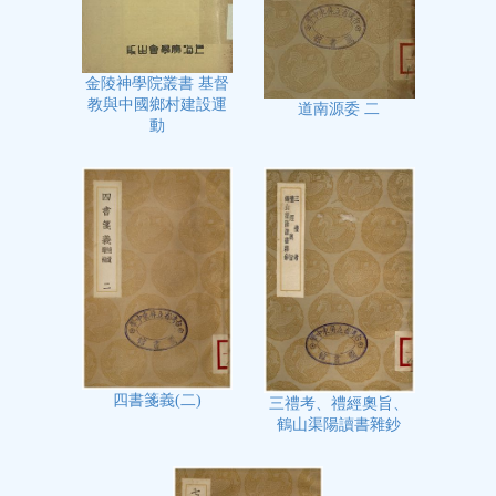
金陵神學院叢書 基督
教與中國鄉村建設運
道南源委 二
動
四書箋義(二)
三禮考、禮經奧旨、
鶴山渠陽讀書雜鈔