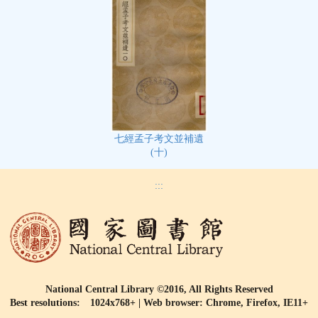
七經孟子考文並補遺
(十)
:::
National Central Library ©2016, All Rights Reserved
Best resolutions: 1024x768+ | Web browser: Chrome, Firefox, IE11+