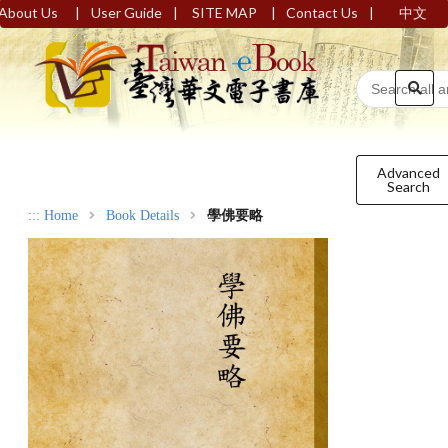
|
|
|
|
About Us
User Guide
SITE MAP
Contact Us
中文
Advanced
Search
:::
Home
Book Details
學佛要略