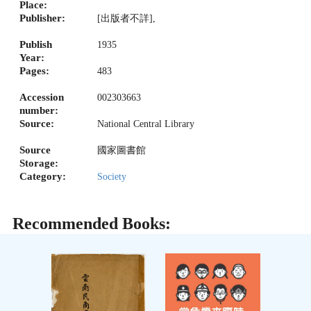
Place:
Publisher:
[出版者不詳],
Publish
1935
Year:
Pages:
483
Accession
002303663
number:
Source:
National Central Library
Source
國家圖書館
Storage:
Category:
Society
Recommended Books: