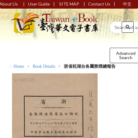
|
|
|
|
About Us
User Guide
SITE MAP
Contact Us
中文
Advanced
Search
:::
Home
Book Details
浙省杭湖台各屬禁煙總報告