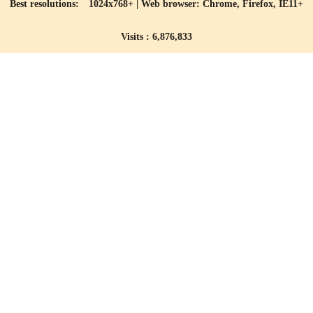
Best resolutions: 1024x768+ | Web browser: Chrome, Firefox, IE11+
Visits : 6,876,833