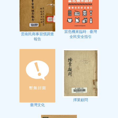
當危機來臨時 : 臺灣
雲南民商事習慣調查
全民安全指引
報告
擇業顧問
臺灣文化