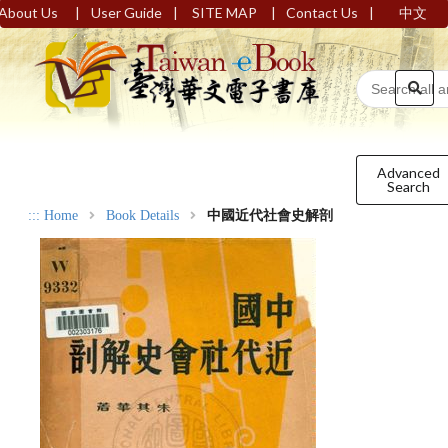
|
|
|
|
About Us
User Guide
SITE MAP
Contact Us
中文
Advanced
Search
:::
Home
Book Details
中國近代社會史解剖