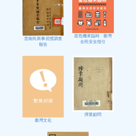
當危機來臨時 : 臺灣
雲南民商事習慣調查
全民安全指引
報告
擇業顧問
臺灣文化