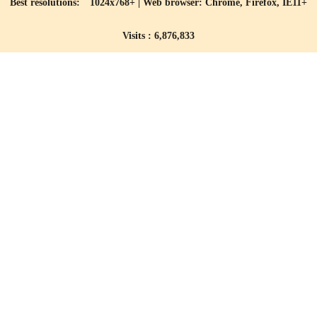
Best resolutions: 1024x768+ | Web browser: Chrome, Firefox, IE11+
Visits : 6,876,833