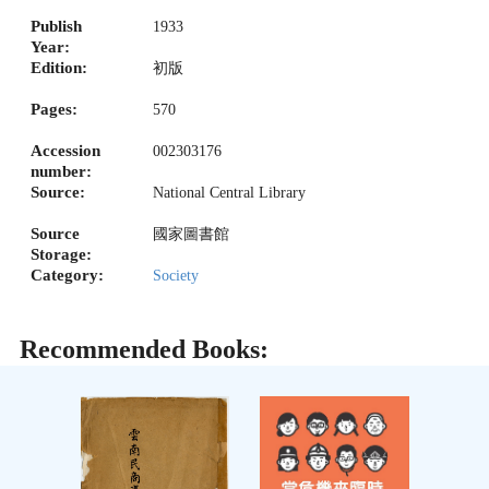
Publish
1933
Year:
Edition:
初版
Pages:
570
Accession
002303176
number:
Source:
National Central Library
Source
國家圖書館
Storage:
Category:
Society
Recommended Books: