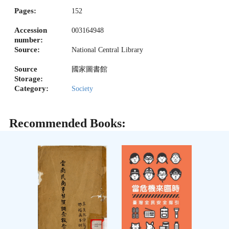
Pages:
152
Accession
003164948
number:
Source:
National Central Library
Source
國家圖書館
Storage:
Category:
Society
Recommended Books: