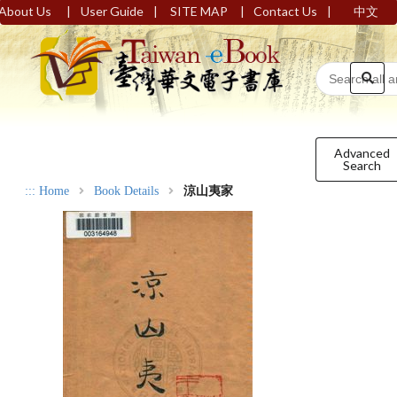
|
|
|
|
About Us
User Guide
SITE MAP
Contact Us
中文
Advanced
Search
:::
Home
Book Details
涼山夷家