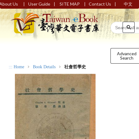
|
|
|
|
About Us
User Guide
SITE MAP
Contact Us
中文
Advanced
Search
:::
Home
Book Details
社會哲學史