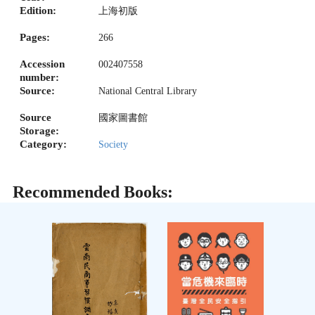
Edition:
上海初版
Pages:
266
Accession
002407558
number:
Source:
National Central Library
Source
國家圖書館
Storage:
Category:
Society
Recommended Books: