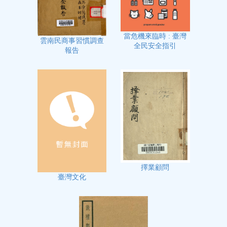
當危機來臨時 : 臺灣
雲南民商事習慣調查
全民安全指引
報告
擇業顧問
臺灣文化