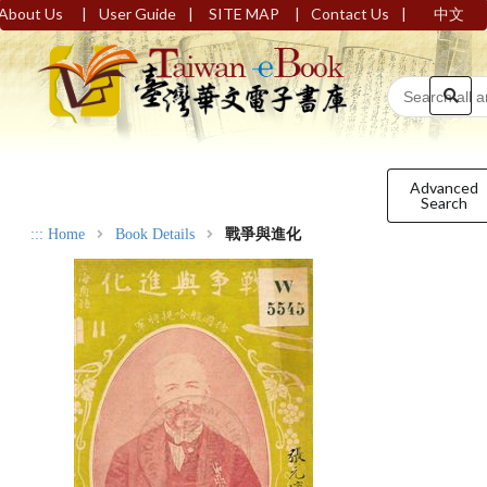
|
|
|
|
About Us
User Guide
SITE MAP
Contact Us
中文
Advanced
Search
:::
Home
Book Details
戰爭與進化