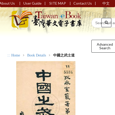
|
|
|
|
About Us
User Guide
SITE MAP
Contact Us
中文
Advanced
Search
:::
Home
Book Details
中國之武士道