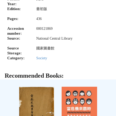
Year:
Edition:
臺初版
Pages:
436
Accession
000121869
number:
Source:
National Central Library
Source
國家圖書館
Storage:
Category:
Society
Recommended Books: