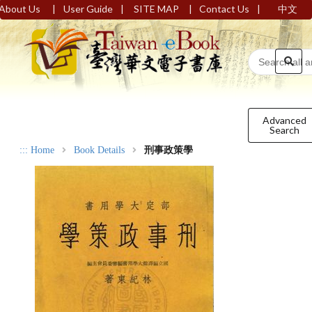
|
|
|
|
About Us
User Guide
SITE MAP
Contact Us
中文
Advanced
Search
:::
Home
Book Details
刑事政策學