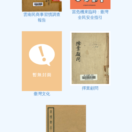
當危機來臨時 : 臺灣
雲南民商事習慣調查
全民安全指引
報告
擇業顧問
臺灣文化