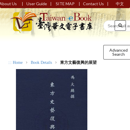
|
|
|
|
About Us
User Guide
SITE MAP
Contact Us
中文
Advanced
Search
:::
Home
Book Details
東方文藝復興的展望