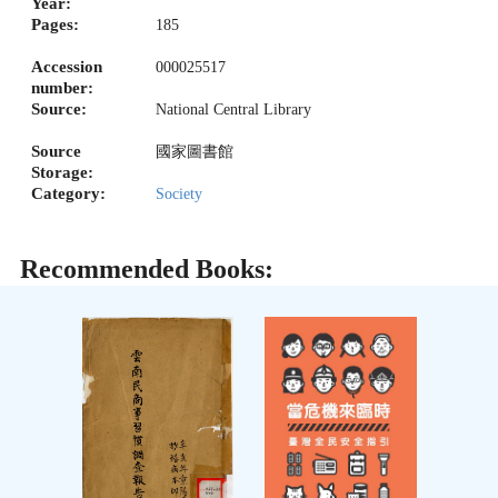
Year:
Pages:
185
Accession
000025517
number:
Source:
National Central Library
Source
國家圖書館
Storage:
Category:
Society
Recommended Books: