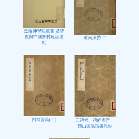
金陵神學院叢書 基督
教與中國鄉村建設運
道南源委 二
動
四書箋義(二)
三禮考、禮經奧旨、
鶴山渠陽讀書雜鈔