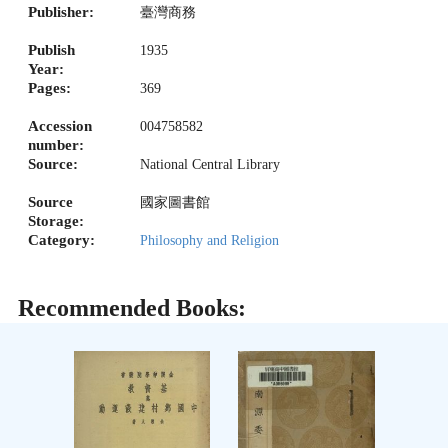
Publisher:
臺灣商務
Publish
1935
Year:
Pages:
369
Accession
004758582
number:
Source:
National Central Library
Source
國家圖書館
Storage:
Category:
Philosophy and Religion
Recommended Books: