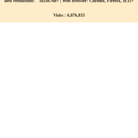
Best resolutions: 1024x768+ | Web browser: Chrome, Firefox, IE11+
Visits : 6,876,833