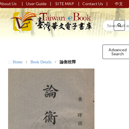
|
|
|
|
About Us
User Guide
SITE MAP
Contact Us
中文
Advanced
Search
:::
Home
Book Details
論衡校釋