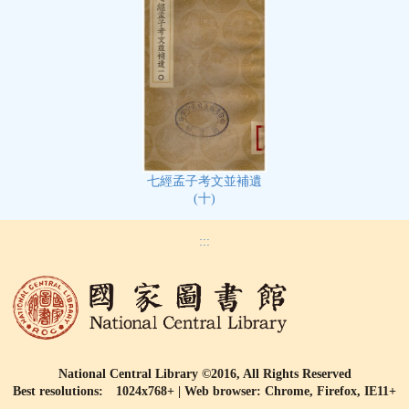
七經孟子考文並補遺
(十)
:::
National Central Library ©2016, All Rights Reserved
Best resolutions: 1024x768+ | Web browser: Chrome, Firefox, IE11+