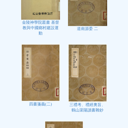
金陵神學院叢書 基督
教與中國鄉村建設運
道南源委 二
動
四書箋義(二)
三禮考、禮經奧旨、
鶴山渠陽讀書雜鈔