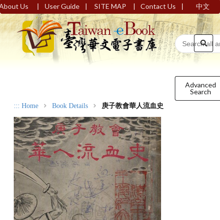
|
|
|
|
About Us
User Guide
SITE MAP
Contact Us
中文
Advanced
Search
:::
Home
Book Details
庚子教會華人流血史