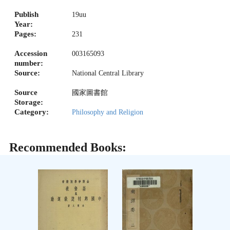
Publish
19uu
Year:
Pages:
231
Accession
003165093
number:
Source:
National Central Library
Source
國家圖書館
Storage:
Category:
Philosophy and Religion
Recommended Books: