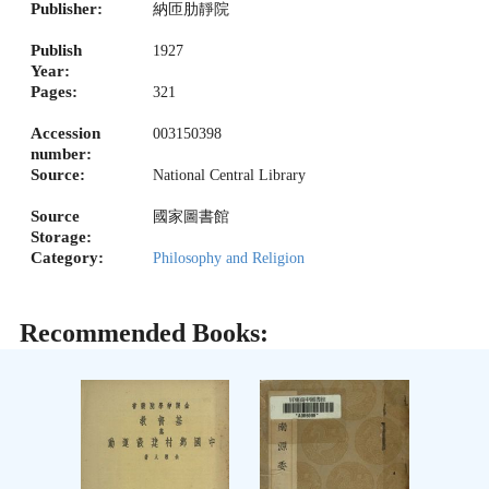
Publisher:
納匝肋靜院
Publish
1927
Year:
Pages:
321
Accession
003150398
number:
Source:
National Central Library
Source
國家圖書館
Storage:
Category:
Philosophy and Religion
Recommended Books: