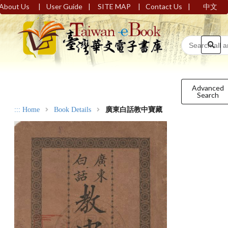
|
|
|
|
About Us
User Guide
SITE MAP
Contact Us
中文
Advanced
Search
:::
Home
Book Details
廣東白話教中寶藏