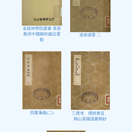
金陵神學院叢書 基督
教與中國鄉村建設運
道南源委 二
動
四書箋義(二)
三禮考、禮經奧旨、
鶴山渠陽讀書雜鈔