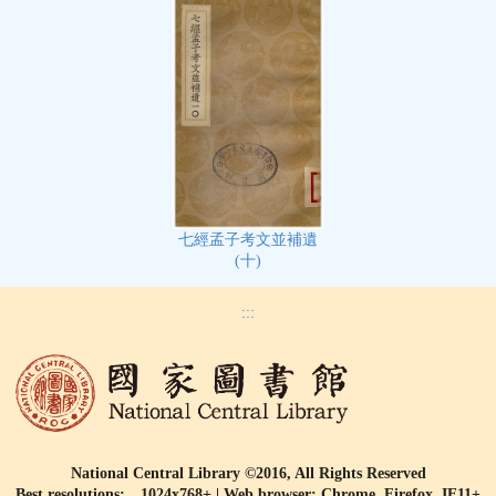
七經孟子考文並補遺
(十)
:::
National Central Library ©2016, All Rights Reserved
Best resolutions: 1024x768+ | Web browser: Chrome, Firefox, IE11+