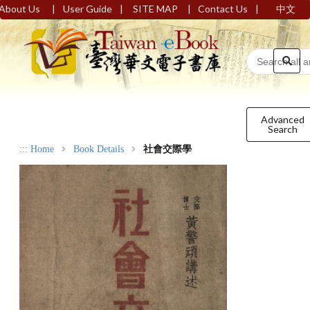
|
|
|
|
About Us
User Guide
SITE MAP
Contact Us
中文
Advanced
Search
:::
Home
Book Details
社會交際學