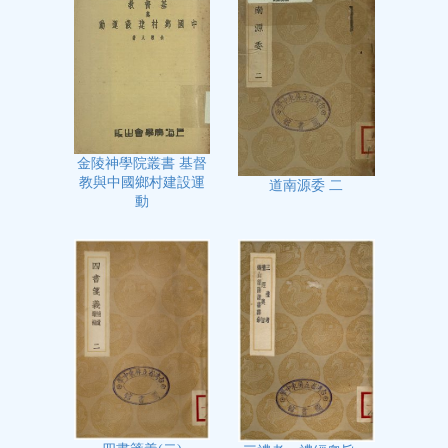
金陵神學院叢書 基督
教與中國鄉村建設運
道南源委 二
動