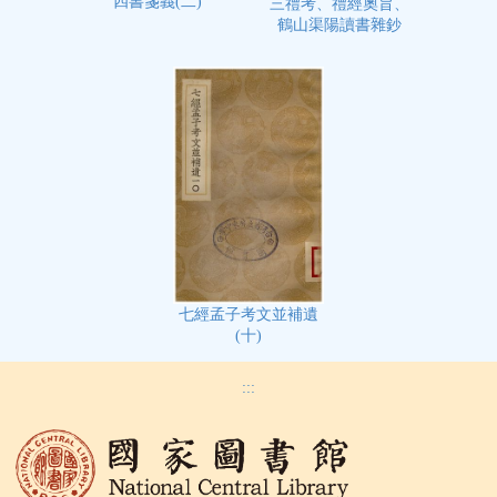
四書箋義(二)
三禮考、禮經奧旨、
鶴山渠陽讀書雜鈔
七經孟子考文並補遺
(十)
:::