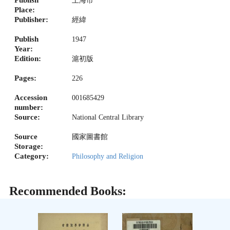
上海市
Place:
Publisher:
經緯
Publish
1947
Year:
Edition:
滬初版
Pages:
226
Accession
001685429
number:
Source:
National Central Library
Source
國家圖書館
Storage:
Category:
Philosophy and Religion
Recommended Books: