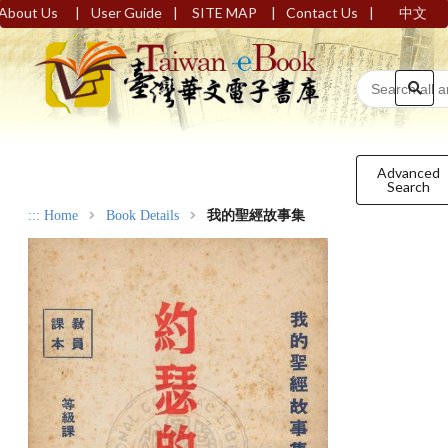
|
|
|
|
About Us
User Guide
SITE MAP
Contact Us
中文
Advanced
Search
:::
Home
Book Details
我的聖經故事集