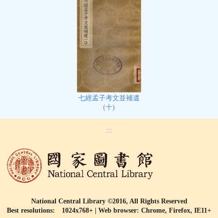
七經孟子考文並補遺
(十)
:::
National Central Library ©2016, All Rights Reserved
Best resolutions: 1024x768+ | Web browser: Chrome, Firefox, IE11+