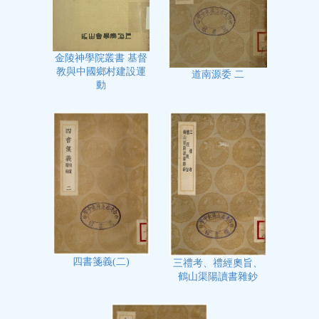
金陵神學院叢書 基督
教與中國鄉村建設運
道南源委 二
動
四書箋義(二)
三禮考、禮經奧旨、
鶴山渠陽讀書雜鈔