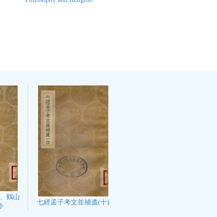
、鶴山
七經孟子考文並補遺(十)
鈔