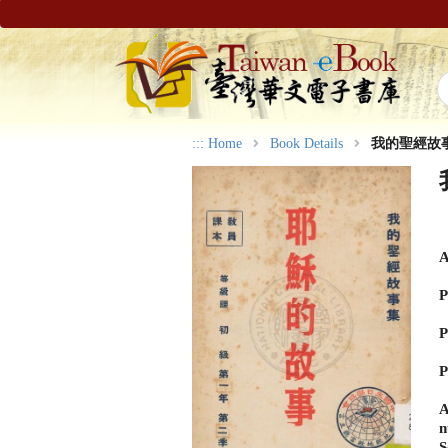
:::
Home
Book Details
我的聖經故
A
P
P
P
A
n
S