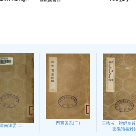
四書箋義(二)
三禮考、禮經奧旨
道南源委 二
渠陽讀書雜