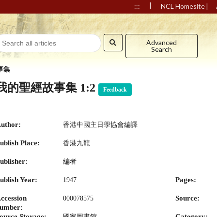
|
|
:::
NCL Homesite
Advanced
Search
事集
我的聖經故事集 1:2
Feedback
uthor:
香港中國主日學協會編譯
ublish Place:
香港九龍
ublisher:
編者
ublish Year:
Pages:
1947
ccession
Source:
000078575
umber:
ource Storage:
Category:
國家圖書館