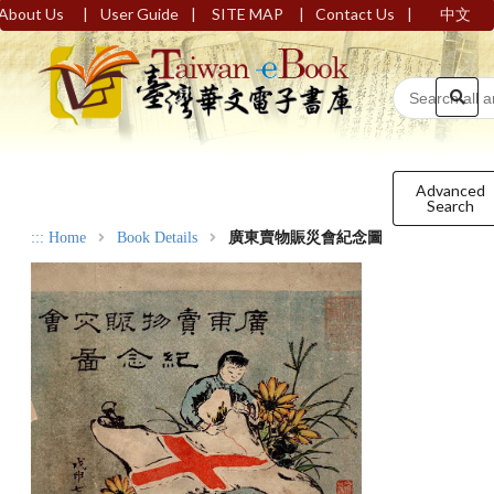
|
|
|
|
About Us
User Guide
SITE MAP
Contact Us
中文
Advanced
Search
:::
Home
Book Details
廣東賣物賑災會紀念圖