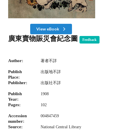
View eBook
廣東賣物賑災會紀念圖
Feedback
Author:
著者不詳
Publish
出版地不詳
Place:
Publisher:
出版社不詳
Publish
1908
Year:
Pages:
102
Accession
004847459
number:
Source:
National Central Library