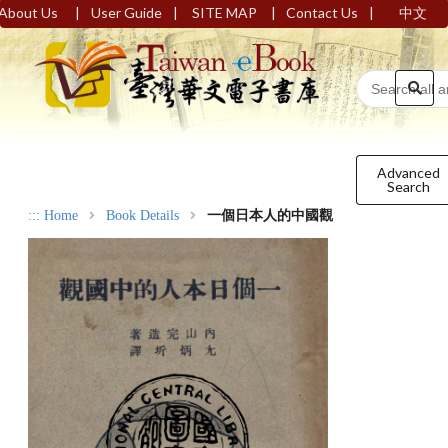
|
|
|
|
About Us
User Guide
SITE MAP
Contact Us
中文
Advanced
Search
:::
Home
Book Details
一個日本人的中國觀