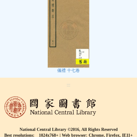
儀禮 十七卷
:::
National Central Library ©2016, All Rights Reserved
Best resolutions: 1024x768+ | Web browser: Chrome, Firefox, IE11+