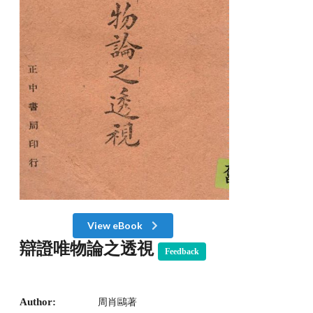
View eBook
辯證唯物論之透視
Feedback
Author:
周肖鷗著