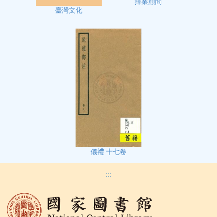
擇業顧問
臺灣文化
儀禮 十七卷
:::