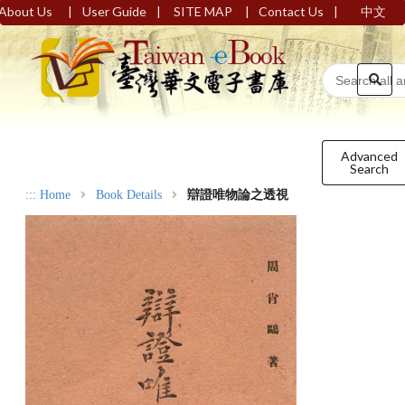
|
|
|
|
About Us
User Guide
SITE MAP
Contact Us
中文
Advanced
Search
:::
Home
Book Details
辯證唯物論之透視