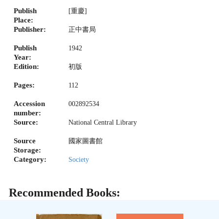
Publish
[重慶]
Place:
Publisher:
正中書局
Publish
1942
Year:
Edition:
初版
Pages:
112
Accession
002892534
number:
Source:
National Central Library
Source
國家圖書館
Storage:
Category:
Society
Recommended Books: