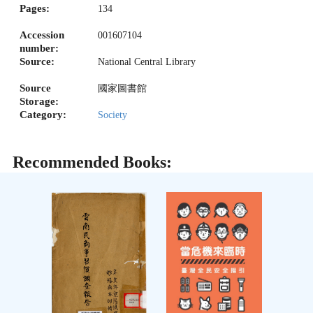
Pages:
134
Accession
001607104
number:
Source:
National Central Library
Source
國家圖書館
Storage:
Category:
Society
Recommended Books: