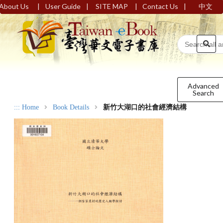
|
|
|
|
About Us
User Guide
SITE MAP
Contact Us
中文
Advanced
Search
:::
Home
Book Details
新竹大湖口的社會經濟結構