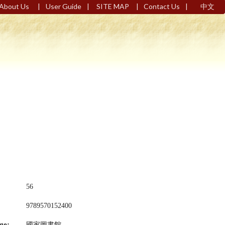
|
|
|
|
About Us
User Guide
SITE MAP
Contact Us
中文
56
9789570152400
ge:
國家圖書館