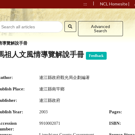
|
|
:::
NCL Homesite
Advanced
Search
情導覽解說手冊
馬祖人文風情導覽解說手冊
Feedback
uthor:
連江縣政府觀光局企劃編著
ublish Place:
連江縣南竿鄉
ublisher:
連江縣政府
ublish Year:
Pages:
2003
ccession
ISBN:
9910002071
umber:
ource:
Source Stora
Lienchiang County Government