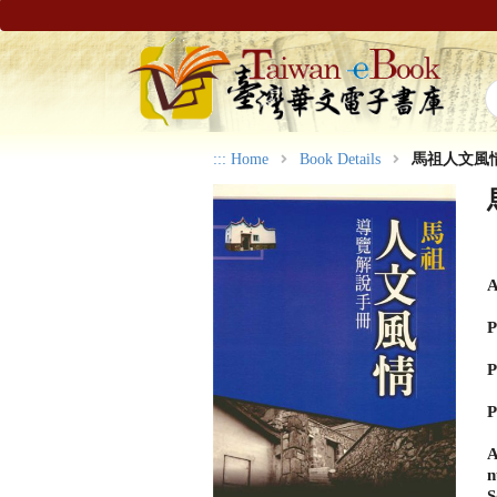
:::
Home
Book Details
馬祖人文風
A
P
P
P
A
n
S