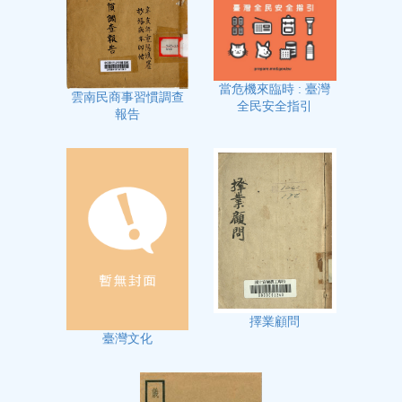
當危機來臨時 : 臺灣
雲南民商事習慣調查
全民安全指引
報告
擇業顧問
臺灣文化