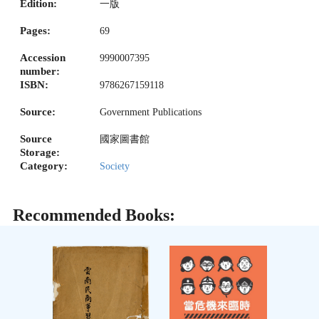
Edition:
一版
Pages:
69
Accession
9990007395
number:
ISBN:
9786267159118
Source:
Government Publications
Source
國家圖書館
Storage:
Category:
Society
Recommended Books: