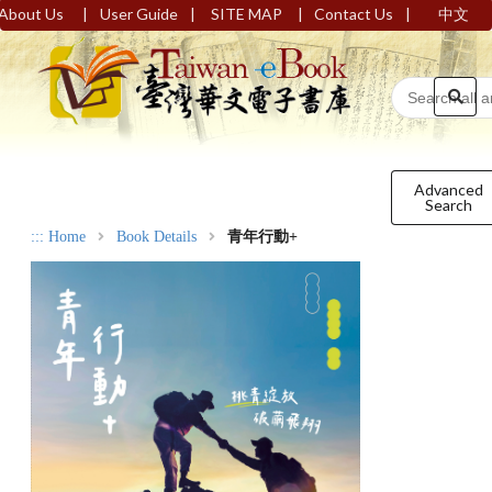
|
|
|
|
About Us
User Guide
SITE MAP
Contact Us
中文
Advanced
Search
:::
Home
Book Details
青年行動+