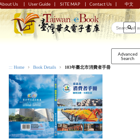
|
|
|
|
About Us
User Guide
SITE MAP
Contact Us
中文
Advanced
Search
:::
Home
Book Details
103年臺北市消費者手冊