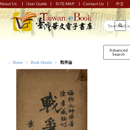
|
|
|
|
About Us
User Guide
SITE MAP
Contact Us
中文
Advanced
Search
:::
Home
Book Details
戰爭論