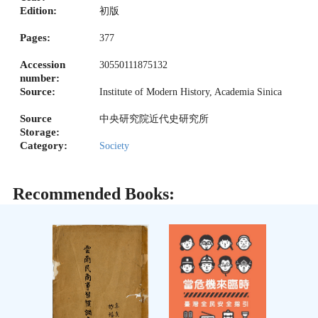
Edition:
初版
Pages:
377
Accession
30550111875132
number:
Source:
Institute of Modern History, Academia Sinica
Source
中央研究院近代史研究所
Storage:
Category:
Society
Recommended Books: