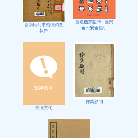
當危機來臨時 : 臺灣
雲南民商事習慣調查
全民安全指引
報告
擇業顧問
臺灣文化