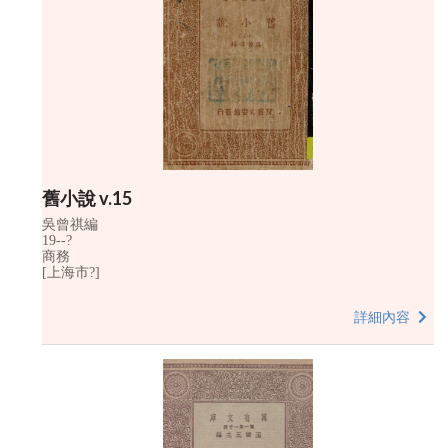
舊小說 v.15
吳曾祺編
19--?
商務
[上海市?]
詳細內容