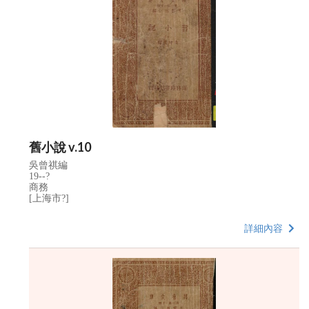
舊小說 v.10
吳曾祺編
19--?
商務
[上海市?]
詳細內容