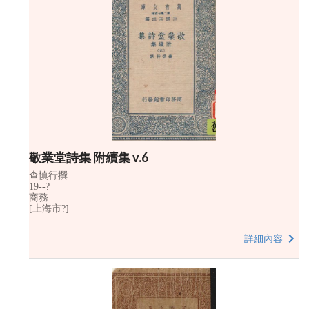
敬業堂詩集 附續集 v.6
查慎行撰
19--?
商務
[上海市?]
詳細內容