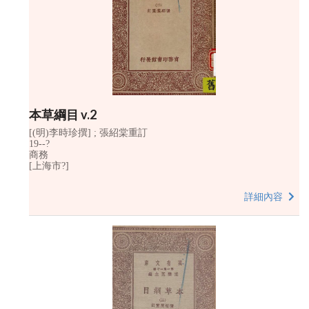
本草綱目 v.2
[(明)李時珍撰] ; 張紹棠重訂
19--?
商務
[上海市?]
詳細內容