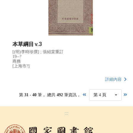
本草綱目 v.3
[(明)李時珍撰] ; 張紹棠重訂
19--?
商務
[上海市?]
詳細內容
第
31 - 40
筆， 總共
492
筆資訊，
第 4 頁
:::