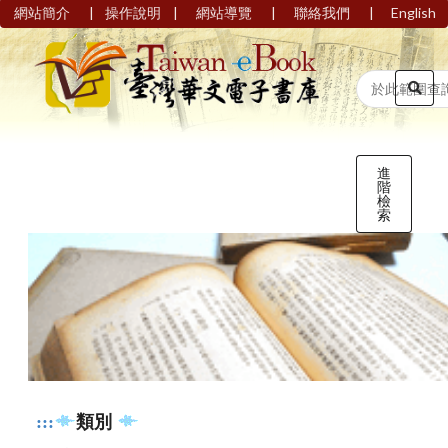
|
|
|
|
網站簡介
操作說明
網站導覽
聯絡我們
English
進
階
檢
索
:::
類別