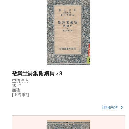
敬業堂詩集 附續集 v.3
查慎行撰
19--?
商務
[上海市?]
詳細內容