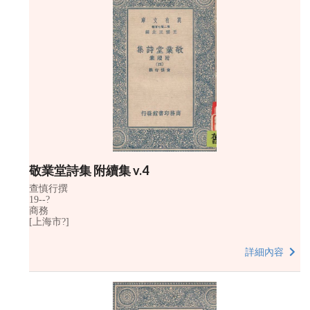
敬業堂詩集 附續集 v.4
查慎行撰
19--?
商務
[上海市?]
詳細內容