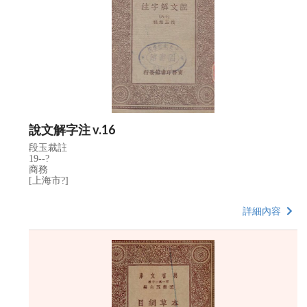
說文解字注 v.16
段玉裁註
19--?
商務
[上海市?]
詳細內容