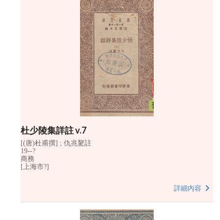
杜少陵集詳註 v.7
[(唐)杜甫撰] ; 仇兆驁註
19--?
商務
[上海市?]
詳細內容