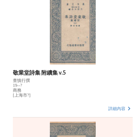
敬業堂詩集 附續集 v.5
查慎行撰
19--?
商務
[上海市?]
詳細內容