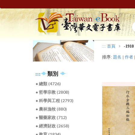
:::
首頁
-1910
排序:
題名
|
作者
:::
類別
● 總類 (4726)
● 哲學宗教 (2808)
● 科學與工程 (2793)
● 農林漁牧 (880)
● 醫藥家政 (712)
● 經濟財政 (2658)
● 教育 (1834)