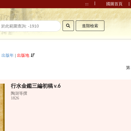
|
|
:::
國圖首頁
進階檢索
|
出版年
|
出版地
行水金鑑三編初稿 v.6
陶澍等撰
1826