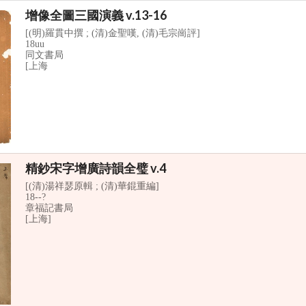
增像全圖三國演義 v.13-16
[(明)羅貫中撰 ; (清)金聖嘆, (清)毛宗崗評]
18uu
同文書局
[上海
精鈔宋字增廣詩韻全璧 v.4
[(清)湯祥瑟原輯 ; (清)華錕重編]
18--?
章福記書局
[上海]