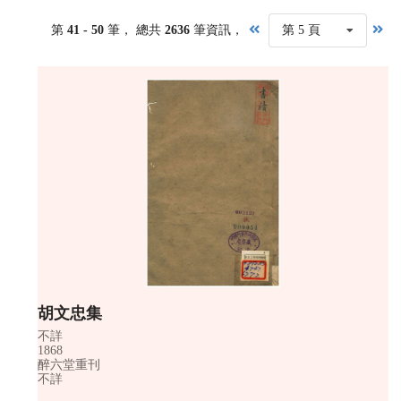
第
41 - 50
筆， 總共
2636
筆資訊，
第 5 頁
胡文忠集
不詳
1868
醉六堂重刊
不詳