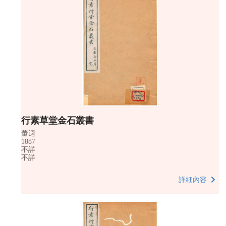
行素草堂金石叢書
董迴
1887
不詳
不詳
詳細內容