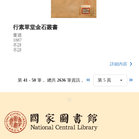
行素草堂金石叢書
董迴
1887
不詳
不詳
詳細內容
第
41 - 50
筆， 總共
2636
筆資訊，
第 5 頁
:::