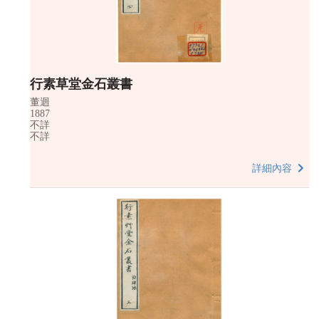
行素草堂金石叢書
董迴
1887
不詳
不詳
詳細內容