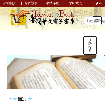
|
|
|
|
網站簡介
操作說明
網站導覽
聯絡我們
English
進
階
檢
索
:::
類別