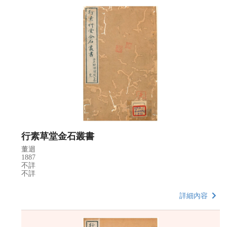
行素草堂金石叢書
董迴
1887
不詳
不詳
詳細內容