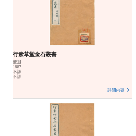
行素草堂金石叢書
董迴
1887
不詳
不詳
詳細內容