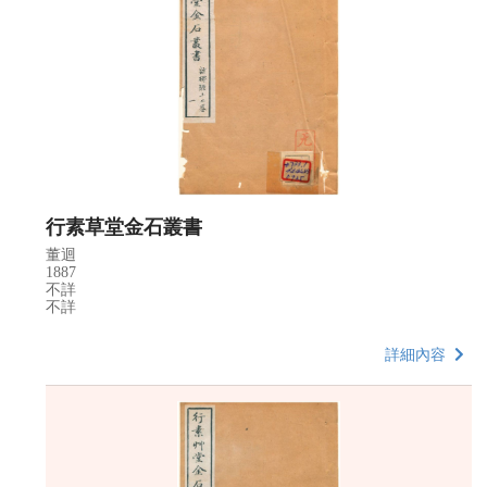
行素草堂金石叢書
董迴
1887
不詳
不詳
詳細內容