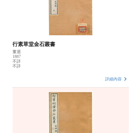
行素草堂金石叢書
董迴
1887
不詳
不詳
詳細內容