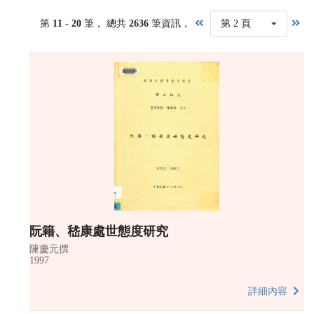
第
11 - 20
筆， 總共
2636
筆資訊，
第 2 頁
阮籍、嵇康處世態度研究
陳慶元撰
1997
詳細內容