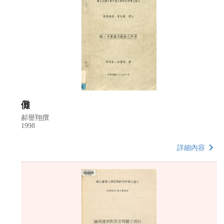
儺
郝譽翔撰
1998
詳細內容