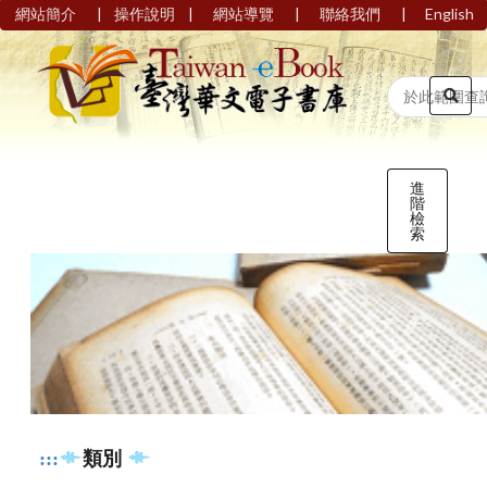
|
|
|
|
網站簡介
操作說明
網站導覽
聯絡我們
English
進
階
檢
索
:::
類別