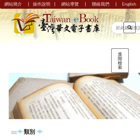
|
|
|
|
網站簡介
操作說明
網站導覽
聯絡我們
English
進
階
檢
索
:::
類別