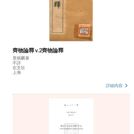
齊物論釋 v.2齊物論釋
章炳麟著
不詳
右文社
上海
詳細內容