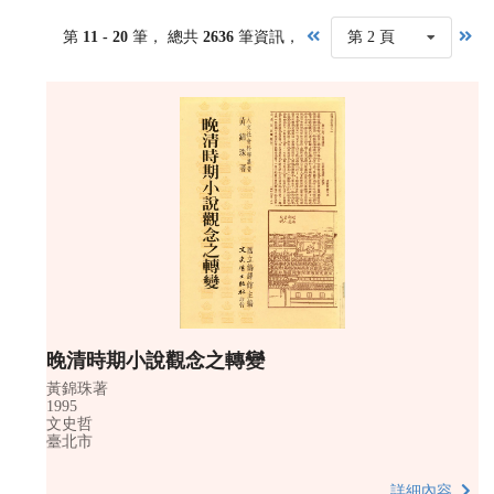
第
11 - 20
筆， 總共
2636
筆資訊，
第 2 頁
晚清時期小說觀念之轉變
黃錦珠著
1995
文史哲
臺北市
詳細內容