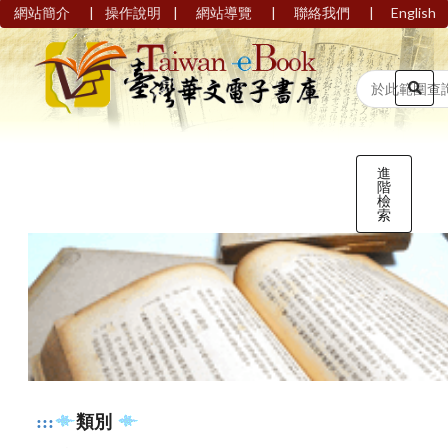
|
|
|
|
網站簡介
操作說明
網站導覽
聯絡我們
English
進
階
檢
索
:::
類別