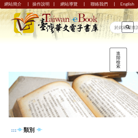
|
|
|
|
網站簡介
操作說明
網站導覽
聯絡我們
English
進
階
檢
索
:::
類別