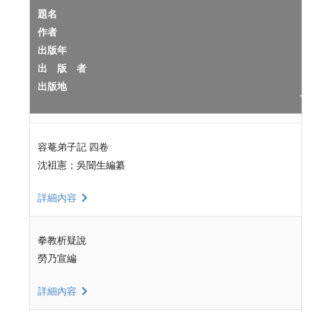
題名
作者
出版年
出 版 者
出版地
容菴弟子記 四卷
沈袓憲；吳闓生編纂
詳細內容
拳教析疑說
勞乃宣編
詳細內容