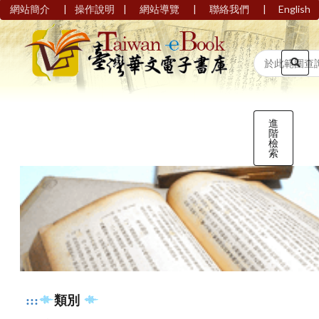
|
|
|
|
網站簡介
操作說明
網站導覽
聯絡我們
English
進
階
檢
索
:::
類別