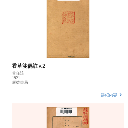
香草箋偶註 v.2
黃任註
1921
廣益書局
詳細內容