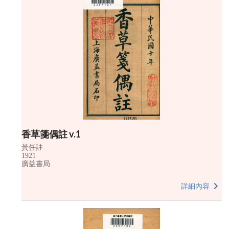
香草箋偶註 v.1
黃任註
1921
廣益書局
詳細內容