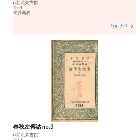
(淸)洪亮吉撰
1939
長沙商務
詳細內容
春秋左傳詁 no.3
(淸)洪亮吉撰
1939