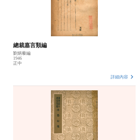
總裁嘉言類編
劉炳藜編
1946
正中
詳細內容