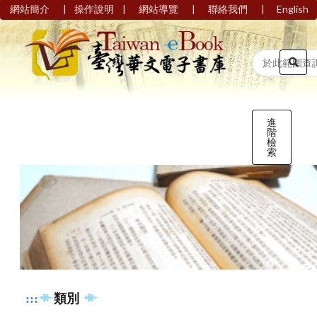
|
|
|
|
網站簡介
操作說明
網站導覽
聯絡我們
English
進
階
檢
索
:::
類別