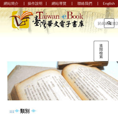
|
|
|
|
網站簡介
操作說明
網站導覽
聯絡我們
English
進
階
檢
索
:::
類別