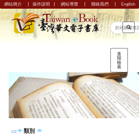
|
|
|
|
網站簡介
操作說明
網站導覽
聯絡我們
English
進
階
檢
索
:::
類別