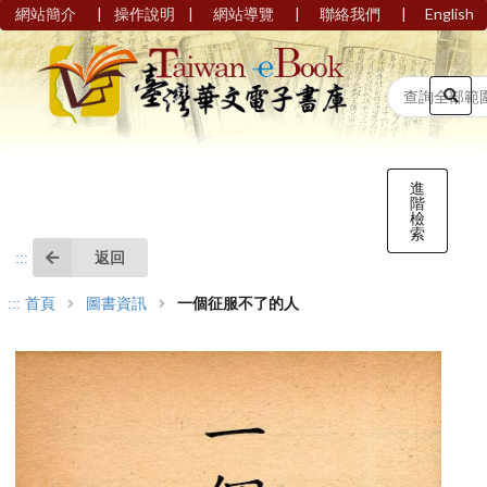
|
|
|
|
網站簡介
操作說明
網站導覽
聯絡我們
English
進
階
檢
索
返回
:::
:::
首頁
圖書資訊
一個征服不了的人