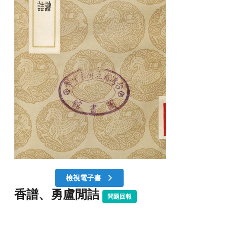
檢視電子書
香譜、勇盧閒詰
問題回報