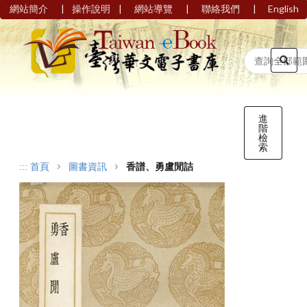
|
|
|
|
網站簡介
操作說明
網站導覽
聯絡我們
English
進
階
檢
索
:::
首頁
圖書資訊
香譜、勇盧閒詰