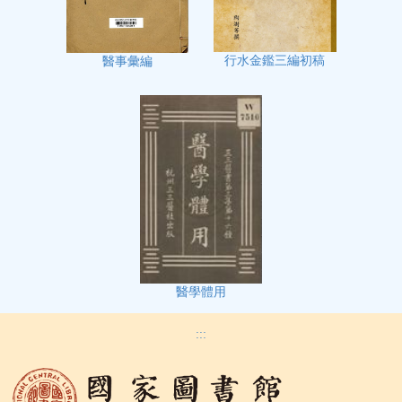
行水金鑑三編初稿
醫事彙編
醫學體用
:::