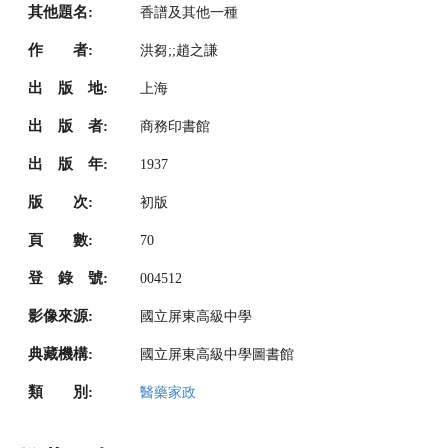
其他題名:
香譜及其他一種
作 者:
洪芻;;趙之謙
出 版 地:
上海
出 版 者:
商務印書館
出 版 年:
1937
版 次:
初版
頁 數:
70
登 錄 號:
004512
影像來源:
國立屏東高級中學
典藏機構:
國立屏東高級中學圖書館
類 別:
醫藥家政