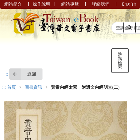
|
|
|
|
網站簡介
操作說明
網站導覽
聯絡我們
English
進
階
檢
索
返回
:::
:::
首頁
圖書資訊
黃帝內經太素 附遺文內經明堂(二)