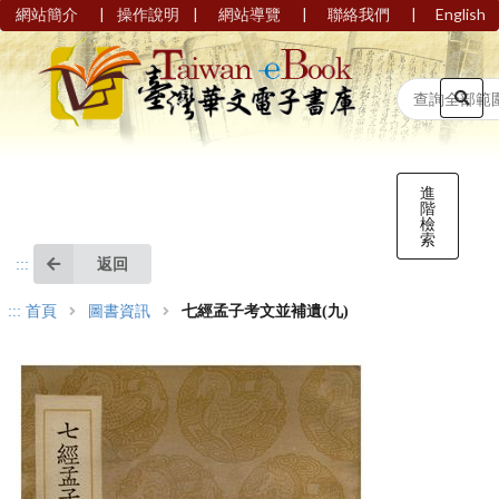
|
|
|
|
網站簡介
操作說明
網站導覽
聯絡我們
English
進
階
檢
索
返回
:::
:::
首頁
圖書資訊
七經孟子考文並補遺(九)