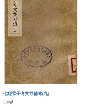
七經孟子考文並補遺(九)
山井鼎