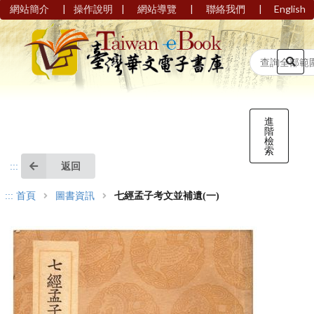
|
|
|
|
網站簡介
操作說明
網站導覽
聯絡我們
English
進
階
檢
索
返回
:::
:::
首頁
圖書資訊
七經孟子考文並補遺(一)