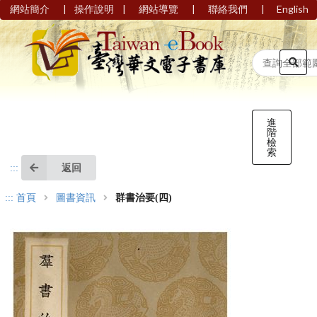
|
|
|
|
網站簡介
操作說明
網站導覽
聯絡我們
English
進
階
檢
索
返回
:::
:::
首頁
圖書資訊
群書治要(四)