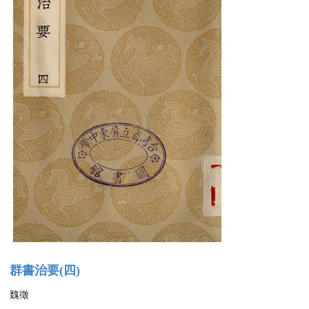
群書治要(四)
魏徵