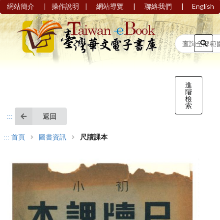
|
|
|
|
網站簡介
操作說明
網站導覽
聯絡我們
English
進
階
檢
索
返回
:::
:::
首頁
圖書資訊
尺牘課本