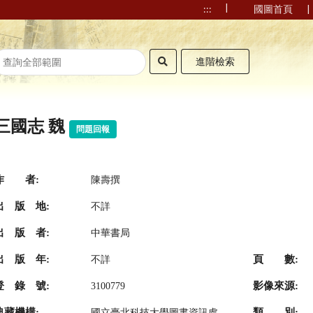
|
|
:::
國圖首頁
進階檢索
三國志 魏
問題回報
作 者:
陳壽撰
出 版 地:
不詳
出 版 者:
中華書局
出 版 年:
頁 數:
不詳
登 錄 號:
影像來源:
3100779
典藏機構:
類 別:
國立臺北科技大學圖書資訊處