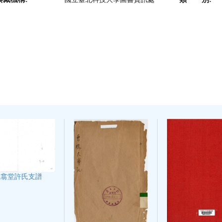
既翕堂許氏支譜