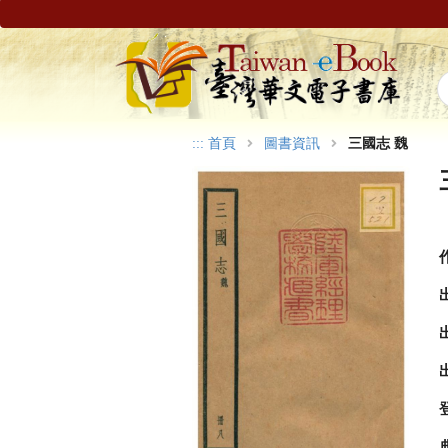
:::
首頁
圖書資訊
三國志 魏