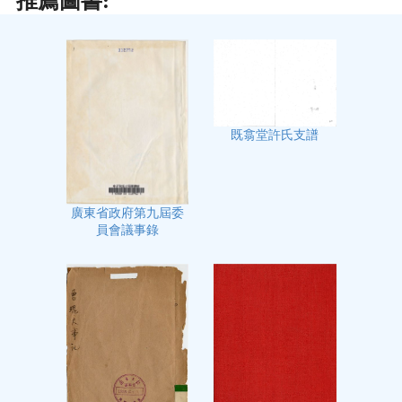
推薦圖書:
既翕堂許氏支譜
廣東省政府第九屆委
員會議事錄