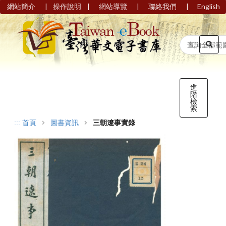
|
|
|
|
網站簡介
操作說明
網站導覽
聯絡我們
English
進
階
檢
索
:::
首頁
圖書資訊
三朝遼事實錄