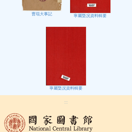
曹琨大事記
寧屬㮣况資料輯要
寧屬㮣况資料輯要
:::